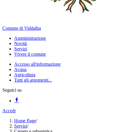
Comune di Viddalba
Amministrazione
Novità
Servizi
Vivere il comune
Accesso all'informazione
Acqua
Agricoltura
Tutti gli argomenti...
Seguici su
Accedi
Home Page
/
Servizi
/
Catasto e urbanistica