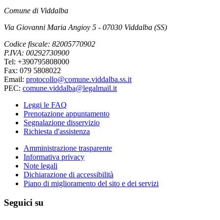
Comune di Viddalba
Via Giovanni Maria Angioy 5 - 07030 Viddalba (SS)
Codice fiscale: 82005770902
P.IVA: 00292730900
Tel: +390795808000
Fax: 079 5808022
Email:
protocollo@comune.viddalba.ss.it
PEC:
comune.viddalba@legalmail.it
Leggi le FAQ
Prenotazione appuntamento
Segnalazione disservizio
Richiesta d'assistenza
Amministrazione trasparente
Informativa privacy
Note legali
Dichiarazione di accessibilità
Piano di miglioramento del sito e dei servizi
Seguici su