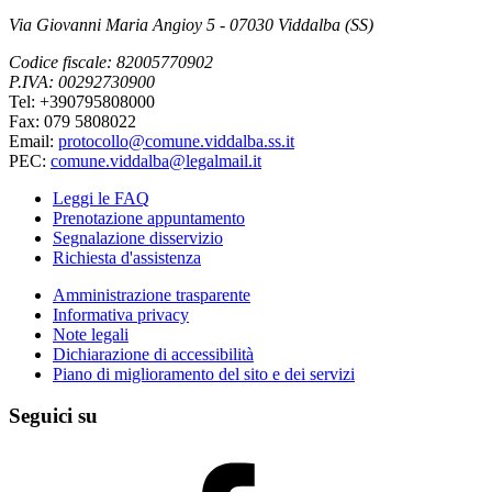
Via Giovanni Maria Angioy 5 - 07030 Viddalba (SS)
Codice fiscale: 82005770902
P.IVA: 00292730900
Tel: +390795808000
Fax: 079 5808022
Email:
protocollo@comune.viddalba.ss.it
PEC:
comune.viddalba@legalmail.it
Leggi le FAQ
Prenotazione appuntamento
Segnalazione disservizio
Richiesta d'assistenza
Amministrazione trasparente
Informativa privacy
Note legali
Dichiarazione di accessibilità
Piano di miglioramento del sito e dei servizi
Seguici su