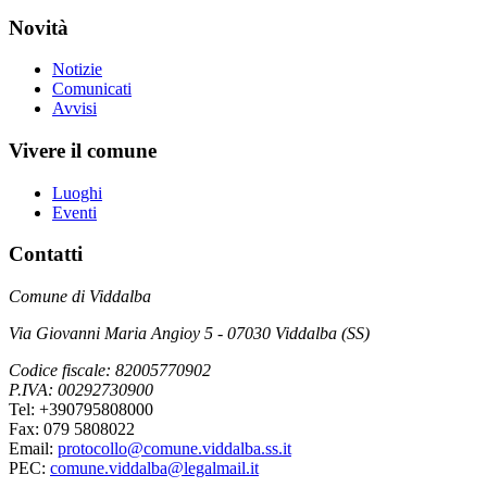
Novità
Notizie
Comunicati
Avvisi
Vivere il comune
Luoghi
Eventi
Contatti
Comune di Viddalba
Via Giovanni Maria Angioy 5 - 07030 Viddalba (SS)
Codice fiscale: 82005770902
P.IVA: 00292730900
Tel: +390795808000
Fax: 079 5808022
Email:
protocollo@comune.viddalba.ss.it
PEC:
comune.viddalba@legalmail.it