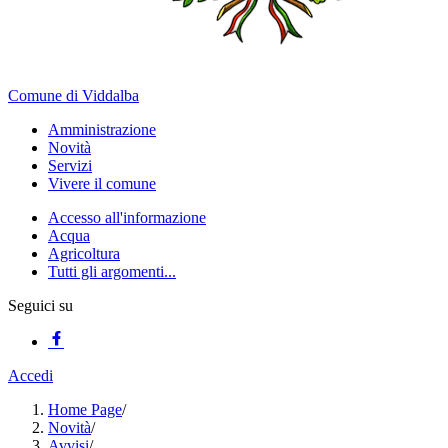
Comune di Viddalba
Amministrazione
Novità
Servizi
Vivere il comune
Accesso all'informazione
Acqua
Agricoltura
Tutti gli argomenti...
Seguici su
Accedi
Home Page
/
Novità
/
Avvisi
/